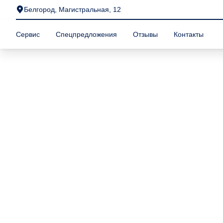
Белгород, Магистральная, 12
Сервис
Спецпредложения
Отзывы
Контакты
Главная
/
О компании
/
Блог
/
Как правильно проконтролирова
Как правильно проко
Контроль смазки в моторах Volkswagen — это не
процедура, а вопрос ресурса и безопасности. 
агрегаты TSI и TDI (в том числе EA888 и EA211)
термической и механической нагрузкой.