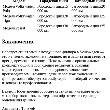
Модель
Городской цикл
Загородный цикл
Модель
Volkswagen
Городской цикл
15
Загородный цикл
20
Polo
000 км
000 км
Модель
Volkswagen
Городской цикл
20
Загородный цикл
25
Tiguan
000 км
000 км
Городской цикл
30
Загородный цикл
35
Модель
Passat
000 км
000 км
Заключение
Своевременная замена воздушного фильтра в Volkswagen —
это не только экономия на топливе, но и защита двигателя от
преждевременного износа. Использование оригинальных
комплектующих и соблюдение регламента сохранят
характеристики автомобиля на уровне, заявленном
производителем. Помните: даже небольшая экономия на
фильтре может обернуться costly repair — выбирайте качество
и доверяйте профессионалам.
Важно: После замены сбросьте сервисный интервал через
меню бортового компьютера или обратитесь в сервис для
обновления данных.
Автоцентр Триумф