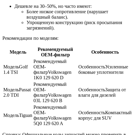
Дешевле на 30–50%, но часто имеют:
Более низкое сопротивление (нарушает
воздушный баланс).
Упрощенную конструкцию (риск просыпания
загрязнений).
Рекомендации по моделям:
Рекомендуемый
Модель
Особенность
OEM-фильтр
Рекомендуемый
Модель
Golf
OEM-
Особенность
Усиленные
1.4 TSI
фильтр
Volkswagen
боковые уплотнители
1K0 129 620 D
Рекомендуемый
Модель
Passat
OEM-
Особенность
Защита от
2.0 TDI
фильтр
Volkswagen
влаги для дизелей
03L 129 620 B
Рекомендуемый
OEM-
Особенность
Компактный
Модель
Tiguan
фильтр
Volkswagen
корпус для SUV
5Q0 129 620 A
Справка: Официальные коды запчастей можно проверить в